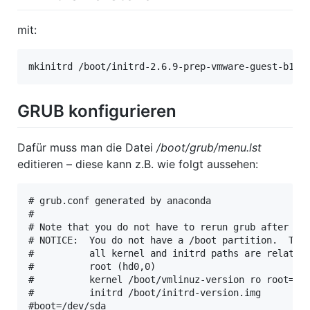
mit:
mkinitrd /boot/initrd-2.6.9-prep-vmware-guest-b1.i
GRUB konfigurieren
Dafür muss man die Datei
/boot/grub/menu.lst
editieren – diese kann z.B. wie folgt aussehen:
# grub.conf generated by anaconda

#

# Note that you do not have to rerun grub after mak
# NOTICE:  You do not have a /boot partition.  This
#          all kernel and initrd paths are relative
#          root (hd0,0)

#          kernel /boot/vmlinuz-version ro root=/de
#          initrd /boot/initrd-version.img

#boot=/dev/sda
