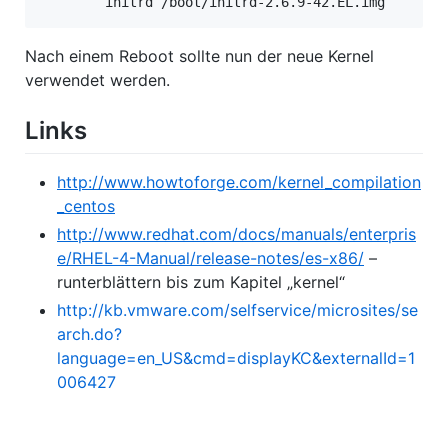
        initrd /boot/initrd-2.6.9-42.EL.img
Nach einem Reboot sollte nun der neue Kernel
verwendet werden.
Links
http://www.howtoforge.com/kernel_compilation
_centos
http://www.redhat.com/docs/manuals/enterpris
e/RHEL-4-Manual/release-notes/es-x86/
–
runterblättern bis zum Kapitel „kernel“
http://kb.vmware.com/selfservice/microsites/se
arch.do?
language=en_US&cmd=displayKC&externalId=1
006427