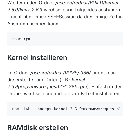
Wieder in den Ordner
/usr/src/redhat/BUILD/kernel-
2.6.9/linux-2.6.9
wechseln und folgendes ausführen
– nicht über einen SSH-Session da dies einige Zeit in
Anspruch nehmen kann:
make rpm
Kernel installieren
Im Ordner
/usr/src/redhat/RPMS/i386/
findet man
die erstellte rpm-Datei. (z.B.:
kernel-
2.6.9prepvmwareguestb1-1.i386.rpm
). Einfach in den
Ordner wechseln und mit diesem Befehl installieren:
rpm -ivh --nodeps kernel-2.6.9prepvmwareguestb1-1.
RAMdisk erstellen