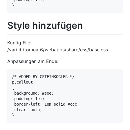
}
Style hinzufügen
Konfig File:
/var/lib/tomcat6/webapps/share/css/base.css
Anpassungen am Ende:
/* ADDED BY CSTEINKOGLER */

p.callout

{  

 background: #eee; 

 padding: 1em; 

 border-left: 1em solid #ccc; 

 clear: both; 

}