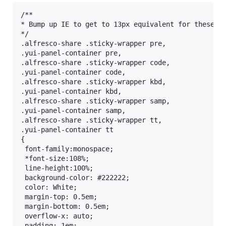
/**  

* Bump up IE to get to 13px equivalent for these fi
*/ 

.alfresco-share .sticky-wrapper pre,

.yui-panel-container pre,

.alfresco-share .sticky-wrapper code,

.yui-panel-container code,

.alfresco-share .sticky-wrapper kbd,

.yui-panel-container kbd,

.alfresco-share .sticky-wrapper samp,

.yui-panel-container samp,

.alfresco-share .sticky-wrapper tt,

.yui-panel-container tt

{  

 font-family:monospace;  

 *font-size:108%; 

 line-height:100%;

 background-color: #222222; 

 color: White; 

 margin-top: 0.5em; 

 margin-bottom: 0.5em; 

 overflow-x: auto; 

 padding: 1em; 
